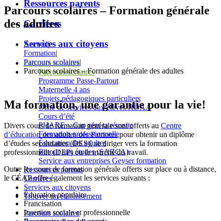
Ressources parents
Parcours scolaires – Formation générale
des adultes
Carrières
Services aux citoyens
Accueil
|
Formation
|
Parcours scolaires
|
Parcours scolaires
Parcours scolaires – Formation générale des adultes
Parcours scolaires
Programme Passe-Partout
Maternelle 4 ans
Projets pédagogiques particuliers
Ma formation, une garantie pour la vie!
Offre de services aux élèves HDAA
Cours d’été
PHARE – Cap vers ta réussite
Divers cours de formation générale sont offerts au
Centre
Formation professionnelle
d’éducation des adultes des Patriotes
pour obtenir un diplôme
Éducation des adultes
d’études secondaires (DES), se diriger vers la formation
Retour aux études (SARCA)
professionnelle (DEP) ou le marché du travail.
Service aux entreprises Geyser formation
Outre les cours de formation générale offerts sur place ou à distance,
Ressources parents
le CÉAP offre également les services suivants :
Carrières
Services aux citoyens
Éducation populaire
Trouver un établissement
Francisation
Insertion sociale et professionnelle
Parcours scolaires