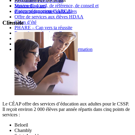
Reconnaissance des acquis
Programme Passe-Partout
Service d’accueil, de référence, de conseil et
Maternelle 4 ans
d’accompagnement (SARCA)
Projets pédagogiques particuliers
Offre de services aux élèves HDAA
Cours d’été
Clientèle
PHARE – Cap vers ta réussite
Formation professionnelle
Éducation des adultes
SARCA - Retour aux études
Service aux entreprises Geyser formation
Le CÉAP offre des services d’éducation aux adultes pour le CSSP.
Il reçoit environ 2 000 élèves par année répartis dans cinq points de
services :
Beloeil
Chambly