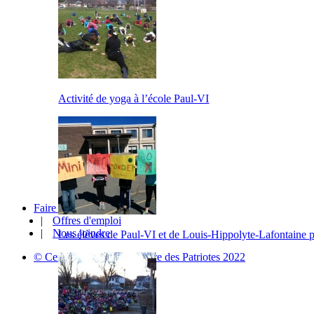
Activité de yoga à l’école Paul-VI
Faire affaire avec le CSSP
|
Offres d'emploi
|
Nous joindre
Les élèves de Paul-VI et de Louis-Hippolyte-Lafontaine 
© Centre de services scolaire des Patriotes 2022