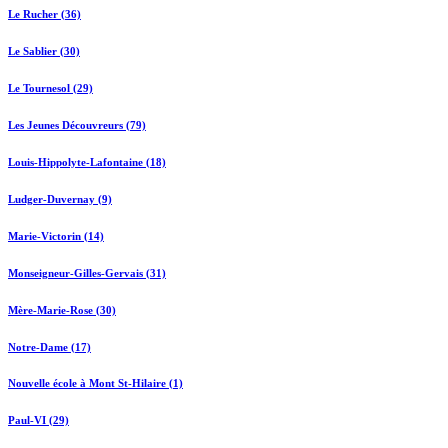
Le Rucher (36)
Le Sablier (30)
Le Tournesol (29)
Les Jeunes Découvreurs (79)
Louis-Hippolyte-Lafontaine (18)
Ludger-Duvernay (9)
Marie-Victorin (14)
Monseigneur-Gilles-Gervais (31)
Mère-Marie-Rose (30)
Notre-Dame (17)
Nouvelle école à Mont St-Hilaire (1)
Paul-VI (29)