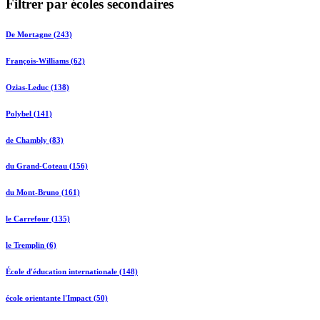
Filtrer par écoles secondaires
De Mortagne (243)
François-Williams (62)
Ozias-Leduc (138)
Polybel (141)
de Chambly (83)
du Grand-Coteau (156)
du Mont-Bruno (161)
le Carrefour (135)
le Tremplin (6)
École d'éducation internationale (148)
école orientante l'Impact (50)