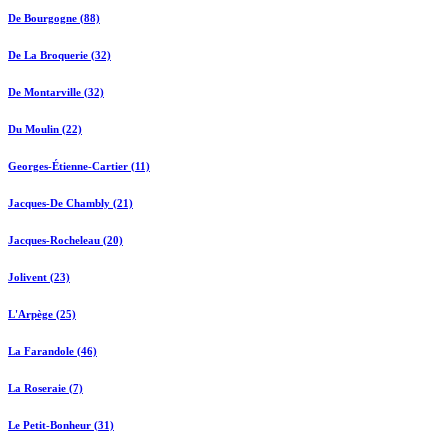
De Bourgogne (88)
De La Broquerie (32)
De Montarville (32)
Du Moulin (22)
Georges-Étienne-Cartier (11)
Jacques-De Chambly (21)
Jacques-Rocheleau (20)
Jolivent (23)
L'Arpège (25)
La Farandole (46)
La Roseraie (7)
Le Petit-Bonheur (31)