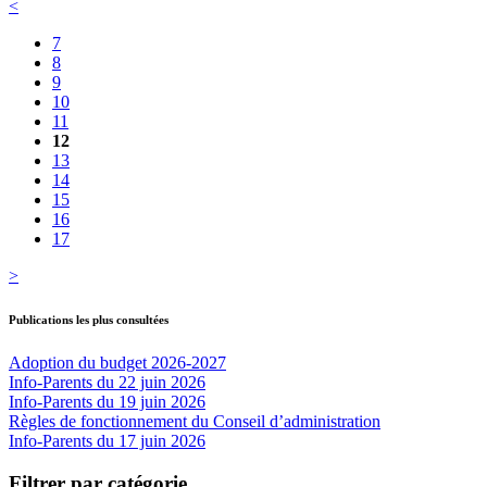
<
7
8
9
10
11
12
13
14
15
16
17
>
Publications les plus consultées
Adoption du budget 2026-2027
Info-Parents du 22 juin 2026
Info-Parents du 19 juin 2026
Règles de fonctionnement du Conseil d’administration
Info-Parents du 17 juin 2026
Filtrer par catégorie