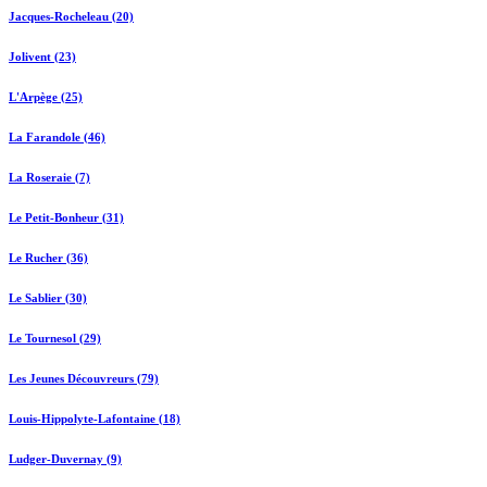
Jacques-Rocheleau (20)
Jolivent (23)
L'Arpège (25)
La Farandole (46)
La Roseraie (7)
Le Petit-Bonheur (31)
Le Rucher (36)
Le Sablier (30)
Le Tournesol (29)
Les Jeunes Découvreurs (79)
Louis-Hippolyte-Lafontaine (18)
Ludger-Duvernay (9)