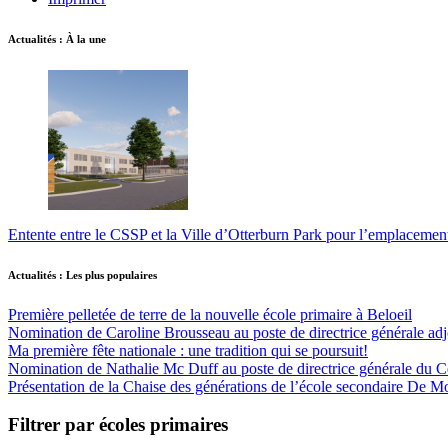
Actualités : À la une
Entente entre le CSSP et la Ville d’Otterburn Park pour l’emplaceme
Actualités : Les plus populaires
Première pelletée de terre de la nouvelle école primaire à Beloeil
Nomination de Caroline Brousseau au poste de directrice générale adjo
Ma première fête nationale : une tradition qui se poursuit!
Nomination de Nathalie Mc Duff au poste de directrice générale du Cen
Présentation de la Chaise des générations de l’école secondaire De M
Filtrer par écoles primaires