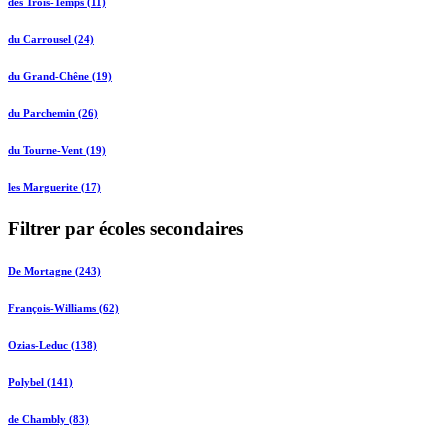
des Trois-Temps (11)
du Carrousel (24)
du Grand-Chêne (19)
du Parchemin (26)
du Tourne-Vent (19)
les Marguerite (17)
Filtrer par écoles secondaires
De Mortagne (243)
François-Williams (62)
Ozias-Leduc (138)
Polybel (141)
de Chambly (83)