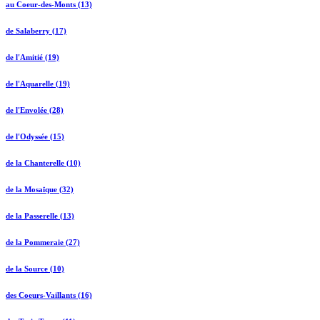
au Coeur-des-Monts (13)
de Salaberry (17)
de l'Amitié (19)
de l'Aquarelle (19)
de l'Envolée (28)
de l'Odyssée (15)
de la Chanterelle (10)
de la Mosaïque (32)
de la Passerelle (13)
de la Pommeraie (27)
de la Source (10)
des Coeurs-Vaillants (16)