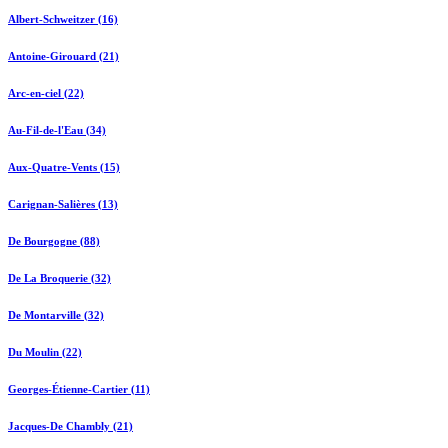
Albert-Schweitzer (16)
Antoine-Girouard (21)
Arc-en-ciel (22)
Au-Fil-de-l'Eau (34)
Aux-Quatre-Vents (15)
Carignan-Salières (13)
De Bourgogne (88)
De La Broquerie (32)
De Montarville (32)
Du Moulin (22)
Georges-Étienne-Cartier (11)
Jacques-De Chambly (21)