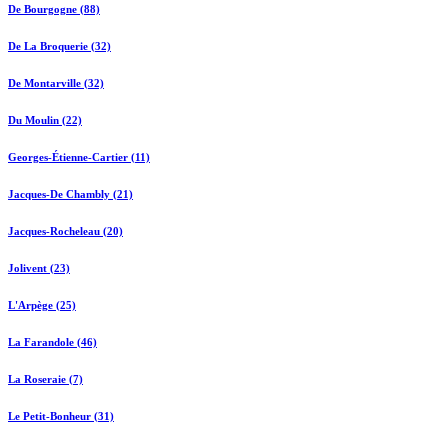
De Bourgogne (88)
De La Broquerie (32)
De Montarville (32)
Du Moulin (22)
Georges-Étienne-Cartier (11)
Jacques-De Chambly (21)
Jacques-Rocheleau (20)
Jolivent (23)
L'Arpège (25)
La Farandole (46)
La Roseraie (7)
Le Petit-Bonheur (31)