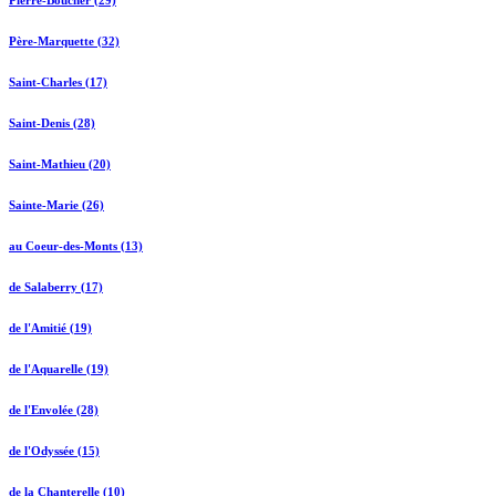
Pierre-Boucher (29)
Père-Marquette (32)
Saint-Charles (17)
Saint-Denis (28)
Saint-Mathieu (20)
Sainte-Marie (26)
au Coeur-des-Monts (13)
de Salaberry (17)
de l'Amitié (19)
de l'Aquarelle (19)
de l'Envolée (28)
de l'Odyssée (15)
de la Chanterelle (10)