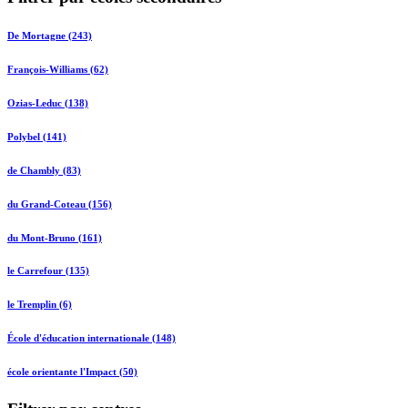
De Mortagne (243)
François-Williams (62)
Ozias-Leduc (138)
Polybel (141)
de Chambly (83)
du Grand-Coteau (156)
du Mont-Bruno (161)
le Carrefour (135)
le Tremplin (6)
École d'éducation internationale (148)
école orientante l'Impact (50)