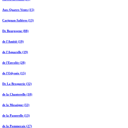
Aux-Quatre-Vents (15)
Carignan-Salières (13)
De Bourgogne (88)
de l'Amitié (19)
de l'Aquarelle (19)
de l'Envolée (28)
de l'Odyssée (15)
De La Broquerie (32)
de la Chanterelle (10)
de la Mosaïque (32)
de la Passerelle (13)
de la Pommeraie (27)