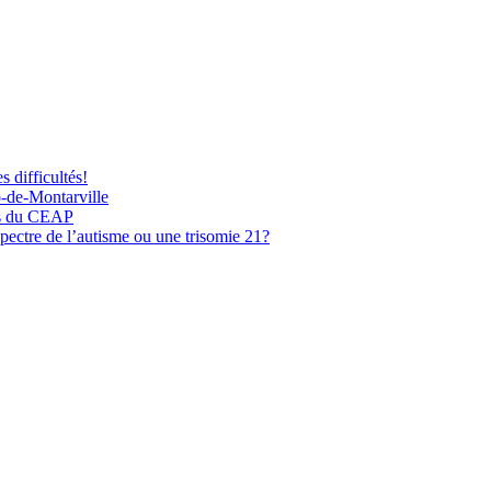
 difficultés!
-de-Montarville
yés du CEAP
spectre de l’autisme ou une trisomie 21?