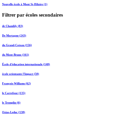
Nouvelle école à Mont St-Hilaire (1)
Filtrer par écoles secondaires
de Chambly (83)
De Mortagne (243)
du Grand-Coteau (156)
du Mont-Bruno (161)
École d'éducation internationale (148)
école orientante l'Impact (50)
François-Williams (62)
le Carrefour (135)
le Tremplin (6)
Ozias-Leduc (138)