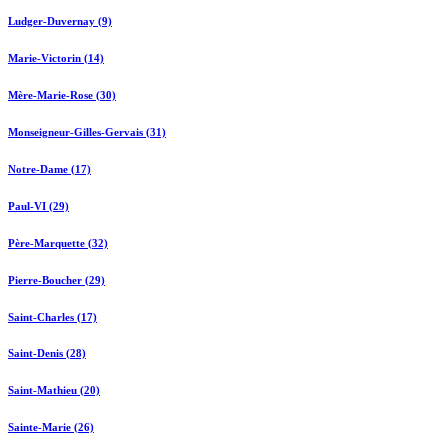
Ludger-Duvernay (9)
Marie-Victorin (14)
Mère-Marie-Rose (30)
Monseigneur-Gilles-Gervais (31)
Notre-Dame (17)
Paul-VI (29)
Père-Marquette (32)
Pierre-Boucher (29)
Saint-Charles (17)
Saint-Denis (28)
Saint-Mathieu (20)
Sainte-Marie (26)