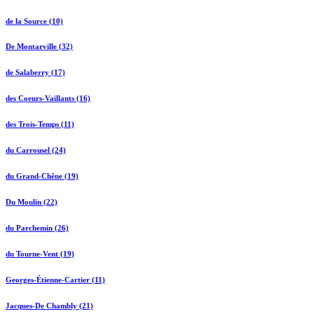
de la Source (10)
De Montarville (32)
de Salaberry (17)
des Coeurs-Vaillants (16)
des Trois-Temps (11)
du Carrousel (24)
du Grand-Chêne (19)
Du Moulin (22)
du Parchemin (26)
du Tourne-Vent (19)
Georges-Étienne-Cartier (11)
Jacques-De Chambly (21)