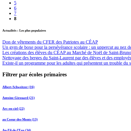
5
6
7
8
Actualités : Les plus populaires
Don de vêtements du CFER des Patriotes au CÉAP
Un gym de boxe pour la persévérance scolaire : un uppercut au nez des
Les créations des élèves du CÉAP au Marché de Noël de Saint-Bruno
Nettoyage des berges du Saint-Laurent par des élèves et des emplo
Existe-il un programme pour les adultes qui présentent un trouble du 
Filtrer par écoles primaires
Albert-Schweitzer (16)
Antoine-Girouard (21)
Arc-en-ciel (22)
au Coeur-des-Monts (13)
Au-Fil-de-l'Eau (34)