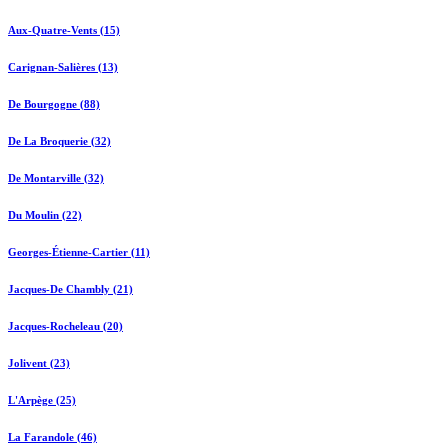
Aux-Quatre-Vents (15)
Carignan-Salières (13)
De Bourgogne (88)
De La Broquerie (32)
De Montarville (32)
Du Moulin (22)
Georges-Étienne-Cartier (11)
Jacques-De Chambly (21)
Jacques-Rocheleau (20)
Jolivent (23)
L'Arpège (25)
La Farandole (46)