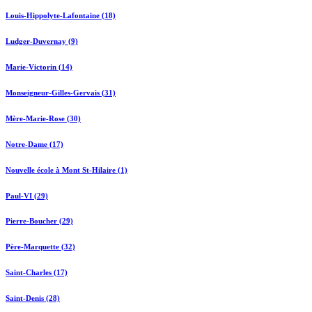
Louis-Hippolyte-Lafontaine (18)
Ludger-Duvernay (9)
Marie-Victorin (14)
Monseigneur-Gilles-Gervais (31)
Mère-Marie-Rose (30)
Notre-Dame (17)
Nouvelle école à Mont St-Hilaire (1)
Paul-VI (29)
Pierre-Boucher (29)
Père-Marquette (32)
Saint-Charles (17)
Saint-Denis (28)