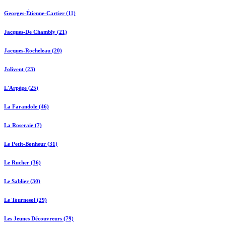
Georges-Étienne-Cartier (11)
Jacques-De Chambly (21)
Jacques-Rocheleau (20)
Jolivent (23)
L'Arpège (25)
La Farandole (46)
La Roseraie (7)
Le Petit-Bonheur (31)
Le Rucher (36)
Le Sablier (30)
Le Tournesol (29)
Les Jeunes Découvreurs (79)