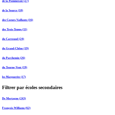
de la Pommeraie (27)
de la Source (10)
des Coeurs-Vaillants (16)
des Trois-Temps (11)
du Carrousel (24)
du Grand-Chêne (19)
du Parchemin (26)
du Tourne-Vent (19)
les Marguerite (17)
Filtrer par écoles secondaires
De Mortagne (243)
François-Williams (62)