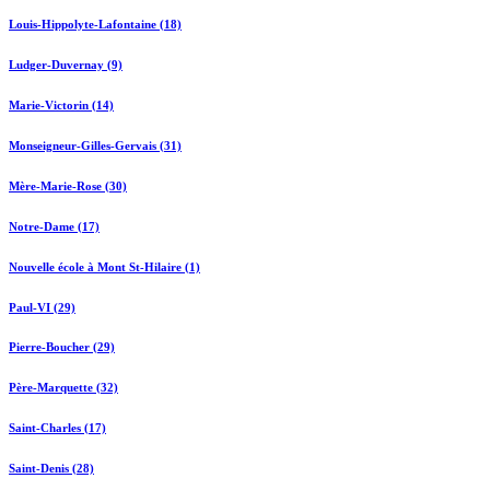
Louis-Hippolyte-Lafontaine (18)
Ludger-Duvernay (9)
Marie-Victorin (14)
Monseigneur-Gilles-Gervais (31)
Mère-Marie-Rose (30)
Notre-Dame (17)
Nouvelle école à Mont St-Hilaire (1)
Paul-VI (29)
Pierre-Boucher (29)
Père-Marquette (32)
Saint-Charles (17)
Saint-Denis (28)