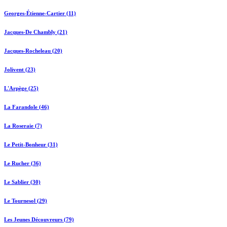
Georges-Étienne-Cartier (11)
Jacques-De Chambly (21)
Jacques-Rocheleau (20)
Jolivent (23)
L'Arpège (25)
La Farandole (46)
La Roseraie (7)
Le Petit-Bonheur (31)
Le Rucher (36)
Le Sablier (30)
Le Tournesol (29)
Les Jeunes Découvreurs (79)