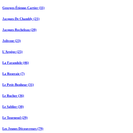
Georges-Étienne-Cartier (11)
Jacques-De Chambly (21)
Jacques-Rocheleau (20)
Jolivent (23)
L'Arpège (25)
La Farandole (46)
La Roseraie (7)
Le Petit-Bonheur (31)
Le Rucher (36)
Le Sablier (30)
Le Tournesol (29)
Les Jeunes Découvreurs (79)