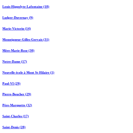
Louis-Hippolyte-Lafontaine (18)
Ludger-Duvernay (9)
Marie-Victorin (14)
Monseigneur-Gilles-Gervais (31)
Mère-Marie-Rose (30)
Notre-Dame (17)
Nouvelle école à Mont St-Hilaire (1)
Paul-VI (29)
Pierre-Boucher (29)
Père-Marquette (32)
Saint-Charles (17)
Saint-Denis (28)