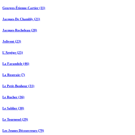
Georges-Étienne-Cartier (11)
Jacques-De Chambly (21)
Jacques-Rocheleau (20)
Jolivent (23)
L'Arpège (25)
La Farandole (46)
La Roseraie (7)
Le Petit-Bonheur (31)
Le Rucher (36)
Le Sablier (30)
Le Tournesol (29)
Les Jeunes Découvreurs (79)