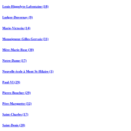
Louis-Hippolyte-Lafontaine (18)
Ludger-Duvernay (9)
Marie-Victorin (14)
Monseigneur-Gilles-Gervais (31)
Mère-Marie-Rose (30)
Notre-Dame (17)
Nouvelle école à Mont St-Hilaire (1)
Paul-VI (29)
Pierre-Boucher (29)
Père-Marquette (32)
Saint-Charles (17)
Saint-Denis (28)