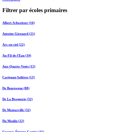
Filtrer par écoles primaires
Albert-Schweitzer (16)
Antoine-Girouard (21)
Arc-en-ciel (22)
Au-Fil-de-l'Eau (34)
Aux-Quatre-Vents (15)
Carignan-Salières (13)
De Bourgogne (88)
De La Broquerie (32)
De Montarville (32)
Du Moulin (22)
Georges-Étienne-Cartier (11)