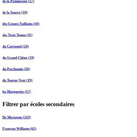
de la Pommeraie (27)
de la Source (10)
des Coeurs-Vaillants (16)
des Trois-Temps (11)
du Carrousel (24)
du Grand-Chêne (19)
du Parchemin (26)
du Tourne-Vent (19)
les Marguerite (17)
Filtrer par écoles secondaires
De Mortagne (243)
François-Williams (62)