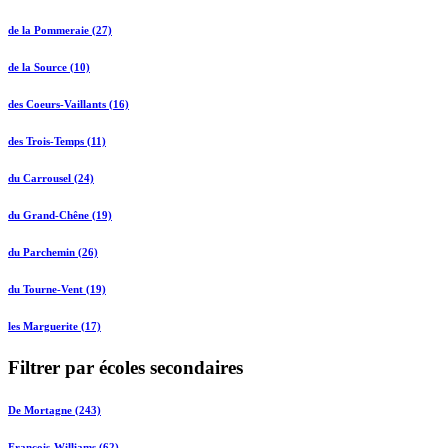
de la Pommeraie (27)
de la Source (10)
des Coeurs-Vaillants (16)
des Trois-Temps (11)
du Carrousel (24)
du Grand-Chêne (19)
du Parchemin (26)
du Tourne-Vent (19)
les Marguerite (17)
Filtrer par écoles secondaires
De Mortagne (243)
François-Williams (62)