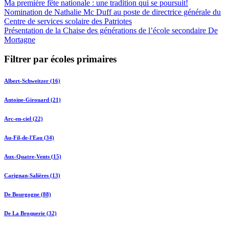
Ma première fête nationale : une tradition qui se poursuit!
Nomination de Nathalie Mc Duff au poste de directrice générale du
Centre de services scolaire des Patriotes
Présentation de la Chaise des générations de l’école secondaire De
Mortagne
Filtrer par écoles primaires
Albert-Schweitzer (16)
Antoine-Girouard (21)
Arc-en-ciel (22)
Au-Fil-de-l'Eau (34)
Aux-Quatre-Vents (15)
Carignan-Salières (13)
De Bourgogne (88)
De La Broquerie (32)