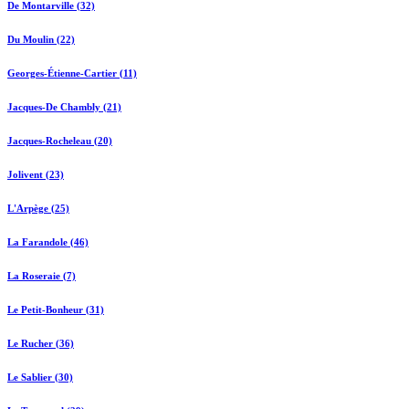
De Montarville (32)
Du Moulin (22)
Georges-Étienne-Cartier (11)
Jacques-De Chambly (21)
Jacques-Rocheleau (20)
Jolivent (23)
L'Arpège (25)
La Farandole (46)
La Roseraie (7)
Le Petit-Bonheur (31)
Le Rucher (36)
Le Sablier (30)