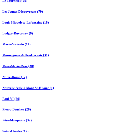
Le Tournesol (29)
Les Jeunes Découvreurs (79)
Louis-Hippolyte-Lafontaine (18)
Ludger-Duvernay (9)
Marie-Victorin (14)
Monseigneur-Gilles-Gervais (31)
Mère-Marie-Rose (30)
Notre-Dame (17)
Nouvelle école à Mont St-Hilaire (1)
Paul-VI (29)
Pierre-Boucher (29)
Père-Marquette (32)
Saint-Charles (17)