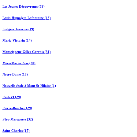
Les Jeunes Découvreurs (79)
Louis-Hippolyte-Lafontaine (18)
Ludger-Duvernay (9)
Marie-Victorin (14)
Monseigneur-Gilles-Gervais (31)
Mère-Marie-Rose (30)
Notre-Dame (17)
Nouvelle école à Mont St-Hilaire (1)
Paul-VI (29)
Pierre-Boucher (29)
Père-Marquette (32)
Saint-Charles (17)