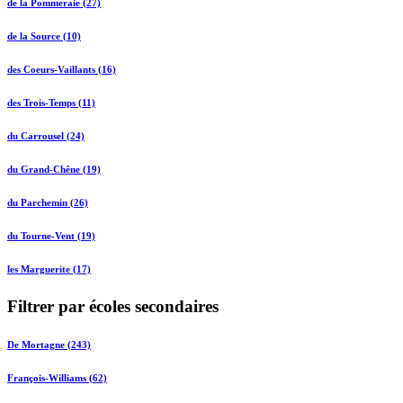
de la Pommeraie (27)
de la Source (10)
des Coeurs-Vaillants (16)
des Trois-Temps (11)
du Carrousel (24)
du Grand-Chêne (19)
du Parchemin (26)
du Tourne-Vent (19)
les Marguerite (17)
Filtrer par écoles secondaires
De Mortagne (243)
François-Williams (62)