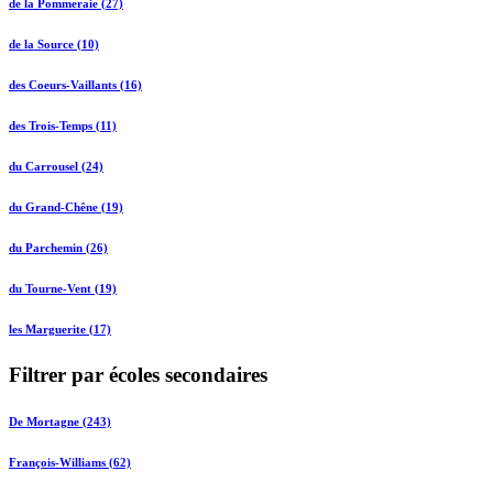
de la Pommeraie (27)
de la Source (10)
des Coeurs-Vaillants (16)
des Trois-Temps (11)
du Carrousel (24)
du Grand-Chêne (19)
du Parchemin (26)
du Tourne-Vent (19)
les Marguerite (17)
Filtrer par écoles secondaires
De Mortagne (243)
François-Williams (62)