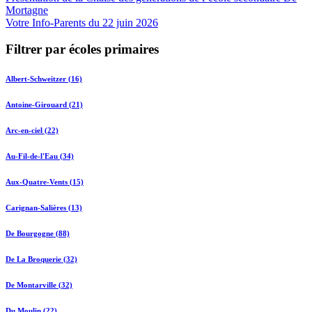
Mortagne
Votre Info-Parents du 22 juin 2026
Filtrer par écoles primaires
Albert-Schweitzer (16)
Antoine-Girouard (21)
Arc-en-ciel (22)
Au-Fil-de-l'Eau (34)
Aux-Quatre-Vents (15)
Carignan-Salières (13)
De Bourgogne (88)
De La Broquerie (32)
De Montarville (32)
Du Moulin (22)