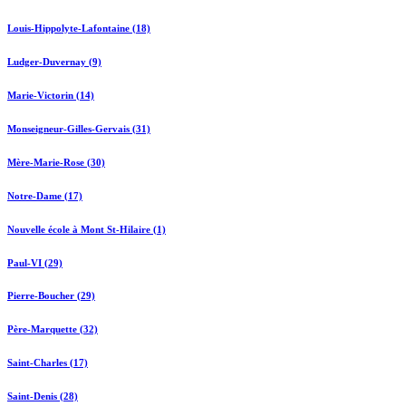
Louis-Hippolyte-Lafontaine (18)
Ludger-Duvernay (9)
Marie-Victorin (14)
Monseigneur-Gilles-Gervais (31)
Mère-Marie-Rose (30)
Notre-Dame (17)
Nouvelle école à Mont St-Hilaire (1)
Paul-VI (29)
Pierre-Boucher (29)
Père-Marquette (32)
Saint-Charles (17)
Saint-Denis (28)