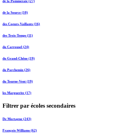
de la Pommeraie (27)
de la Source (10)
des Coeurs-Vaillants (16)
des Trois-Temps (11)
du Carrousel (24)
du Grand-Chêne (19)
du Parchemin (26)
du Tourne-Vent (19)
les Marguerite (17)
Filtrer par écoles secondaires
De Mortagne (243)
François-Williams (62)