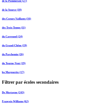
de la Pommeraie (27)
de la Source (10)
des Coeurs-Vaillants (16)
des Trois-Temps (11)
du Carrousel (24)
du Grand-Chêne (19)
du Parchemin (26)
du Tourne-Vent (19)
les Marguerite (17)
Filtrer par écoles secondaires
De Mortagne (243)
François-Williams (62)