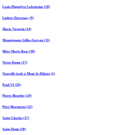
Louis-Hippolyte-Lafontaine (18)
Ludger-Duvernay (9)
Marie-Victorin (14)
Monseigneur-Gilles-Gervais (31)
Mère-Marie-Rose (30)
Notre-Dame (17)
Nouvelle école à Mont St-Hilaire (1)
Paul-VI (29)
Pierre-Boucher (29)
Père-Marquette (32)
Saint-Charles (17)
Saint-Denis (28)