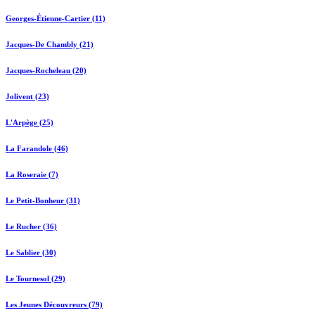
Georges-Étienne-Cartier (11)
Jacques-De Chambly (21)
Jacques-Rocheleau (20)
Jolivent (23)
L'Arpège (25)
La Farandole (46)
La Roseraie (7)
Le Petit-Bonheur (31)
Le Rucher (36)
Le Sablier (30)
Le Tournesol (29)
Les Jeunes Découvreurs (79)