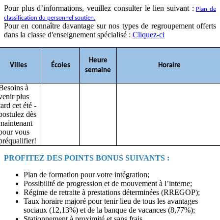
Pour plus d’informations, veuillez consulter le lien suivant :
Plan de
classification du personnel soutien.
Pour en connaître davantage sur nos types de regroupement offerts
dans la classe d'enseignement spécialisé :
Cliquez-ci
Heure
Villes
Écoles
Horaire
semaine
Besoins à
venir plus
tard cet été -
postulez dès
maintenant
pour vous
préqualifier!
PROFITEZ DES POINTS BONUS SUIVANTS :
Plan de formation pour votre intégration;
Possibilité de progression et de mouvement à l’interne;
Régime de retraite à prestations déterminées (RREGOP);
Taux horaire majoré pour tenir lieu de tous les avantages
sociaux (12,13%) et de la banque de vacances (8,77%);
Stationnement à proximité et sans frais.