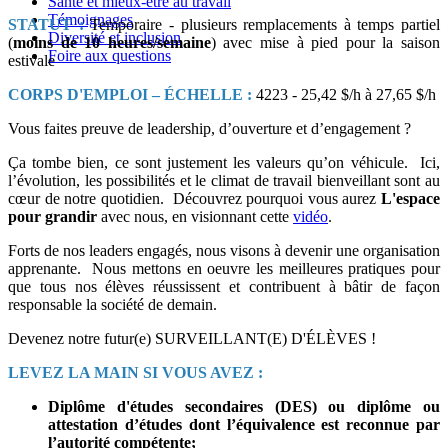
Santé et mieux-être au travail
Témoignages
STATUT :
Temporaire - plusieurs remplacements à temps partiel
Diversité et inclusion
(
moins de 10 heures/semaine
) avec mise à pied pour la saison
Foire aux questions
estivale
CORPS D'EMPLOI – ÉCHELLE :
4223 - 25,42 $/h à 27,65 $/h
Vous faites preuve de leadership, d’ouverture et d’engagement ?
Ça tombe bien, ce sont justement les valeurs qu’on véhicule. Ici,
l’évolution, les possibilités et le climat de travail bienveillant sont au
cœur de notre quotidien. Découvrez pourquoi vous aurez
L'espace
pour grandir
avec nous, en visionnant cette
vidéo
.
Forts de nos leaders engagés, nous visons à devenir une organisation
apprenante. Nous mettons en oeuvre les meilleures pratiques pour
que tous nos élèves réussissent et contribuent à bâtir de façon
responsable la société de demain.
Devenez notre futur(e) SURVEILLANT(E) D'ÉLÈVES !
LEVEZ LA MAIN SI VOUS AVEZ :
Diplôme d'études secondaires (DES) ou diplôme ou
attestation d’études dont l’équivalence est reconnue par
l’autorité compétente;