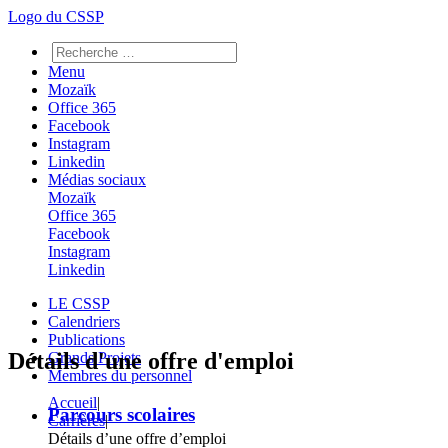
Logo du CSSP
Menu
Mozaïk
Office 365
Facebook
Instagram
Linkedin
Médias sociaux
Mozaïk
Office 365
Facebook
Instagram
Linkedin
LE CSSP
Calendriers
Publications
Détails d'une offre d'emploi
Grands Projets
Membres du personnel
Accueil
|
Parcours scolaires
Carrières
|
Détails d’une offre d’emploi