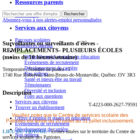
Ressources parents
Carrières
Abonnez-vous à nos alertes-emploi personnalisées
Services aux citoyens
Parcours scolaires
Surveillantes ou surveillants d'élèves -
Ressources parents
REMPLACEMENTS- PLUSIEURS ÉCOLES
Carrières
(moins de 10 heures/semaine)
Offres d’emploi et stages en éducation
Événements de recrutement
Développement de carrière
Temporaire | Nombre de postes : 1
Nos milieux
1740 Rue Roberval
,
Saint-Bruno-de-Montarville
,
Québec
J3V 3R3
Santé et mieux-être au travail
Témoignages
Diversité et inclusion
Description
Foire aux questions
Services aux citoyens
T-4223-000-2627-79591
Trouver un établissement
Veuillez noter que le Centre de services scolaire des
Offres d’emploi et stages en éducation
Patriotes est fermé du 20 juillet au 31 juillet inclusivement.
Événements de recrutement
Développement de carrière
LIEU DE TRAVAIL :
Écoles situées sur le territoire du Centre de
Nos milieux
services scolaire des Patriotes