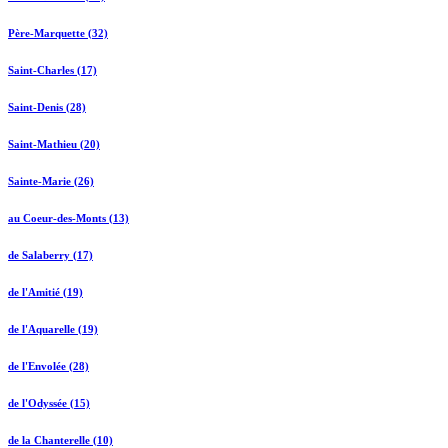
Père-Marquette (32)
Saint-Charles (17)
Saint-Denis (28)
Saint-Mathieu (20)
Sainte-Marie (26)
au Coeur-des-Monts (13)
de Salaberry (17)
de l'Amitié (19)
de l'Aquarelle (19)
de l'Envolée (28)
de l'Odyssée (15)
de la Chanterelle (10)