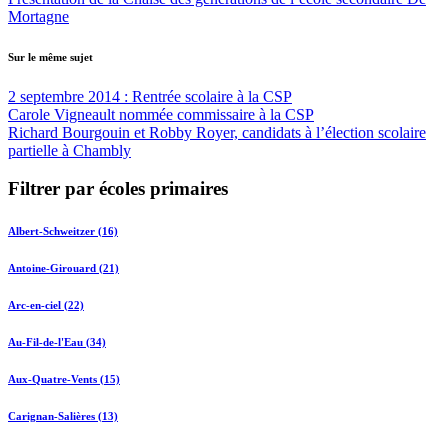
Mortagne
Sur le même sujet
2 septembre 2014 : Rentrée scolaire à la CSP
Carole Vigneault nommée commissaire à la CSP
Richard Bourgouin et Robby Royer, candidats à l’élection scolaire
partielle à Chambly
Filtrer par écoles primaires
Albert-Schweitzer (16)
Antoine-Girouard (21)
Arc-en-ciel (22)
Au-Fil-de-l'Eau (34)
Aux-Quatre-Vents (15)
Carignan-Salières (13)