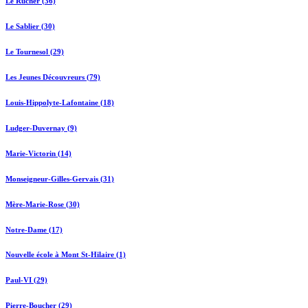
Le Rucher (36)
Le Sablier (30)
Le Tournesol (29)
Les Jeunes Découvreurs (79)
Louis-Hippolyte-Lafontaine (18)
Ludger-Duvernay (9)
Marie-Victorin (14)
Monseigneur-Gilles-Gervais (31)
Mère-Marie-Rose (30)
Notre-Dame (17)
Nouvelle école à Mont St-Hilaire (1)
Paul-VI (29)
Pierre-Boucher (29)