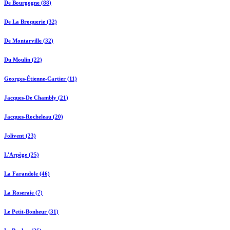
De Bourgogne (88)
De La Broquerie (32)
De Montarville (32)
Du Moulin (22)
Georges-Étienne-Cartier (11)
Jacques-De Chambly (21)
Jacques-Rocheleau (20)
Jolivent (23)
L'Arpège (25)
La Farandole (46)
La Roseraie (7)
Le Petit-Bonheur (31)