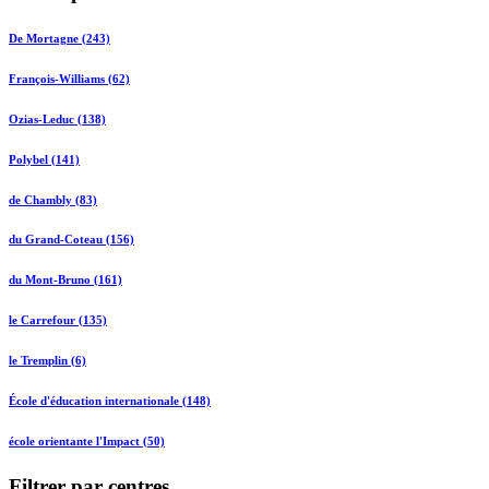
De Mortagne (243)
François-Williams (62)
Ozias-Leduc (138)
Polybel (141)
de Chambly (83)
du Grand-Coteau (156)
du Mont-Bruno (161)
le Carrefour (135)
le Tremplin (6)
École d'éducation internationale (148)
école orientante l'Impact (50)
Filtrer par centres