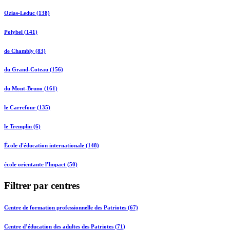
Ozias-Leduc (138)
Polybel (141)
de Chambly (83)
du Grand-Coteau (156)
du Mont-Bruno (161)
le Carrefour (135)
le Tremplin (6)
École d'éducation internationale (148)
école orientante l'Impact (50)
Filtrer par centres
Centre de formation professionnelle des Patriotes (67)
Centre d’éducation des adultes des Patriotes (71)