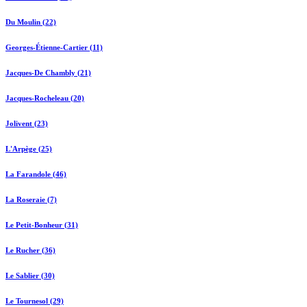
Du Moulin (22)
Georges-Étienne-Cartier (11)
Jacques-De Chambly (21)
Jacques-Rocheleau (20)
Jolivent (23)
L'Arpège (25)
La Farandole (46)
La Roseraie (7)
Le Petit-Bonheur (31)
Le Rucher (36)
Le Sablier (30)
Le Tournesol (29)