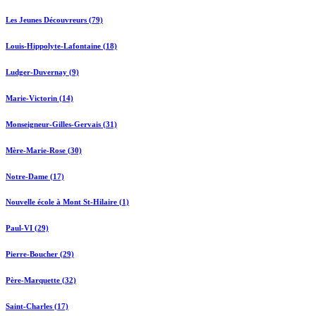
Les Jeunes Découvreurs (79)
Louis-Hippolyte-Lafontaine (18)
Ludger-Duvernay (9)
Marie-Victorin (14)
Monseigneur-Gilles-Gervais (31)
Mère-Marie-Rose (30)
Notre-Dame (17)
Nouvelle école à Mont St-Hilaire (1)
Paul-VI (29)
Pierre-Boucher (29)
Père-Marquette (32)
Saint-Charles (17)