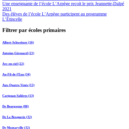
Une enseignante de l’école L’Arpège reçoit le prix Jeannette-Dalpé
2021
Des élèves de l’école L’Arpège participent au programme
L’Étincelle
Filtrer par écoles primaires
Albert-Schweitzer (16)
Antoine-Girouard (21)
Arc-en-ciel (22)
Au-Fil-de-l'Eau (34)
Aux-Quatre-Vents (15)
Carignan-Salières (13)
De Bourgogne (88)
De La Broquerie (32)
De Montarville (32)