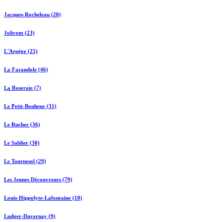
Jacques-Rocheleau (20)
Jolivent (23)
L'Arpège (25)
La Farandole (46)
La Roseraie (7)
Le Petit-Bonheur (31)
Le Rucher (36)
Le Sablier (30)
Le Tournesol (29)
Les Jeunes Découvreurs (79)
Louis-Hippolyte-Lafontaine (18)
Ludger-Duvernay (9)