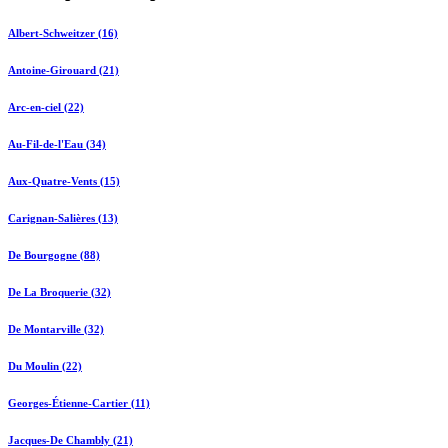
Albert-Schweitzer (16)
Antoine-Girouard (21)
Arc-en-ciel (22)
Au-Fil-de-l'Eau (34)
Aux-Quatre-Vents (15)
Carignan-Salières (13)
De Bourgogne (88)
De La Broquerie (32)
De Montarville (32)
Du Moulin (22)
Georges-Étienne-Cartier (11)
Jacques-De Chambly (21)