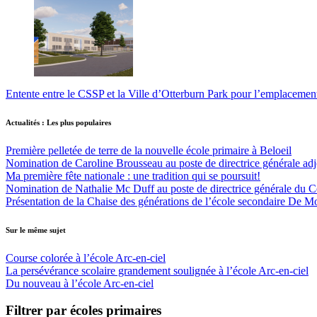
Entente entre le CSSP et la Ville d’Otterburn Park pour l’emplaceme
Actualités : Les plus populaires
Première pelletée de terre de la nouvelle école primaire à Beloeil
Nomination de Caroline Brousseau au poste de directrice générale adjo
Ma première fête nationale : une tradition qui se poursuit!
Nomination de Nathalie Mc Duff au poste de directrice générale du Cen
Présentation de la Chaise des générations de l’école secondaire De M
Sur le même sujet
Course colorée à l’école Arc-en-ciel
La persévérance scolaire grandement soulignée à l’école Arc-en-ciel
Du nouveau à l’école Arc-en-ciel
Filtrer par écoles primaires