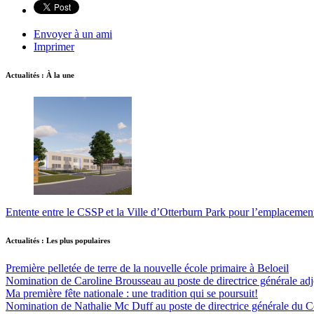
Envoyer à un ami
Imprimer
Actualités : À la une
Entente entre le CSSP et la Ville d’Otterburn Park pour l’emplaceme
Actualités : Les plus populaires
Première pelletée de terre de la nouvelle école primaire à Beloeil
Nomination de Caroline Brousseau au poste de directrice générale adjo
Ma première fête nationale : une tradition qui se poursuit!
Nomination de Nathalie Mc Duff au poste de directrice générale du Cen