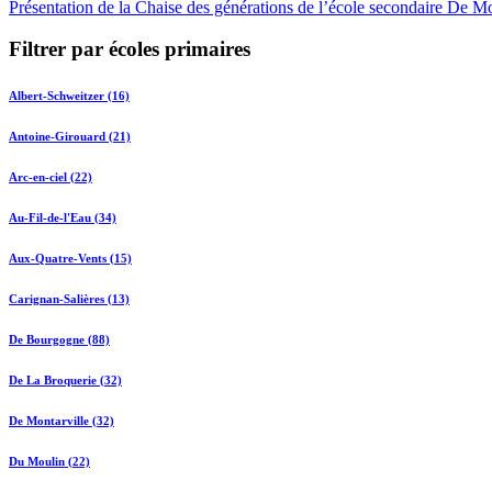
Présentation de la Chaise des générations de l’école secondaire De M
Filtrer par écoles primaires
Albert-Schweitzer (16)
Antoine-Girouard (21)
Arc-en-ciel (22)
Au-Fil-de-l'Eau (34)
Aux-Quatre-Vents (15)
Carignan-Salières (13)
De Bourgogne (88)
De La Broquerie (32)
De Montarville (32)
Du Moulin (22)