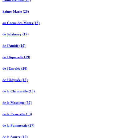
Saint-Mathieu (20)
Sainte-Marie (26)
au Coeur-des-Monts (13)
de Salaberry (17)
de l'Amitié (19)
de l'Aquarelle (19)
de l'Envolée (28)
de l'Odyssée (15)
de la Chanterelle (10)
de la Mosaïque (32)
de la Passerelle (13)
de la Pommeraie (27)
de la Source (10)