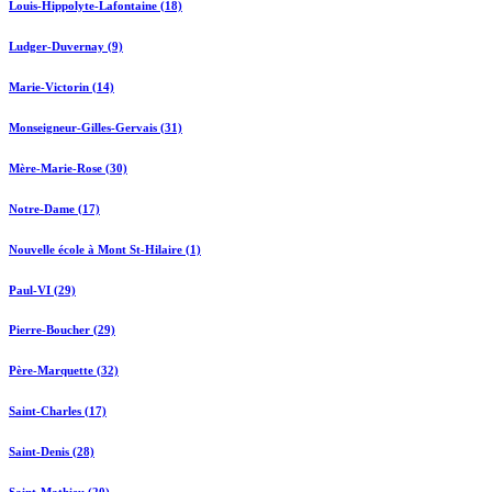
Louis-Hippolyte-Lafontaine (18)
Ludger-Duvernay (9)
Marie-Victorin (14)
Monseigneur-Gilles-Gervais (31)
Mère-Marie-Rose (30)
Notre-Dame (17)
Nouvelle école à Mont St-Hilaire (1)
Paul-VI (29)
Pierre-Boucher (29)
Père-Marquette (32)
Saint-Charles (17)
Saint-Denis (28)