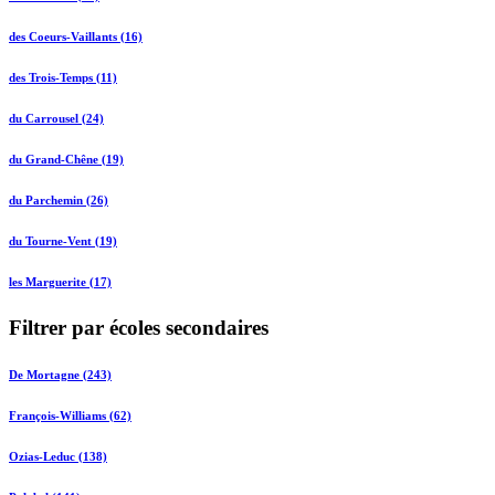
des Coeurs-Vaillants (16)
des Trois-Temps (11)
du Carrousel (24)
du Grand-Chêne (19)
du Parchemin (26)
du Tourne-Vent (19)
les Marguerite (17)
Filtrer par écoles secondaires
De Mortagne (243)
François-Williams (62)
Ozias-Leduc (138)