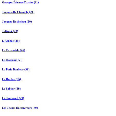
Georges-Étienne-Cartier (11)
Jacques-De Chambly (21)
Jacques-Rocheleau (20)
Jolivent (23)
L'Arpège (25)
La Farandole (46)
La Roseraie (7)
Le Petit-Bonheur (31)
Le Rucher (36)
Le Sablier (30)
Le Tournesol (29)
Les Jeunes Découvreurs (79)