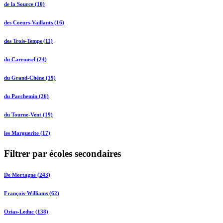
de la Source (10)
des Coeurs-Vaillants (16)
des Trois-Temps (11)
du Carrousel (24)
du Grand-Chêne (19)
du Parchemin (26)
du Tourne-Vent (19)
les Marguerite (17)
Filtrer par écoles secondaires
De Mortagne (243)
François-Williams (62)
Ozias-Leduc (138)