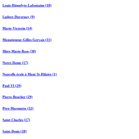
Louis-Hippolyte-Lafontaine (18)
Ludger-Duvernay (9)
Marie-Victorin (14)
Monseigneur-Gilles-Gervais (31)
Mère-Marie-Rose (30)
Notre-Dame (17)
Nouvelle école à Mont St-Hilaire (1)
Paul-VI (29)
Pierre-Boucher (29)
Père-Marquette (32)
Saint-Charles (17)
Saint-Denis (28)