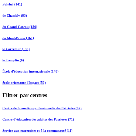
Polybel (141)
de Chambly (83)
du Grand-Coteau (156)
du Mont-Bruno (161)
le Carrefour (135)
le Tremplin (6)
École d'éducation internationale (148)
école orientante l'Impact (50)
Filtrer par centres
Centre de formation professionnelle des Patriotes (67)
Centre d’éducation des adultes des Patriotes (71)
Service aux entreprises et à la communauté (11)