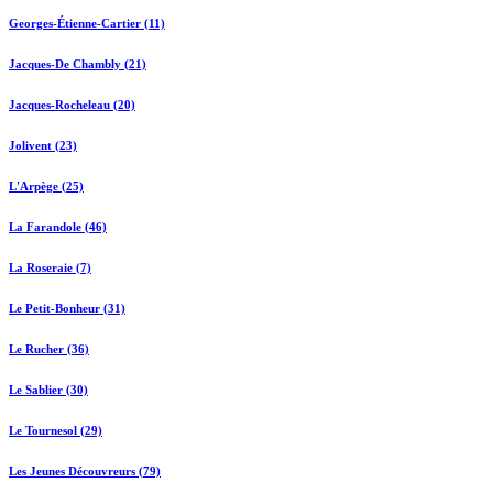
Georges-Étienne-Cartier (11)
Jacques-De Chambly (21)
Jacques-Rocheleau (20)
Jolivent (23)
L'Arpège (25)
La Farandole (46)
La Roseraie (7)
Le Petit-Bonheur (31)
Le Rucher (36)
Le Sablier (30)
Le Tournesol (29)
Les Jeunes Découvreurs (79)