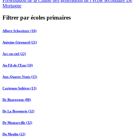
Présentation de la Chaise des générations de l’école secondaire De
Mortagne
Filtrer par écoles primaires
Albert-Schweitzer (16)
Antoine-Girouard (21)
Arc-en-ciel (22)
Au-Fil-de-l'Eau (34)
Aux-Quatre-Vents (15)
Carignan-Salières (13)
De Bourgogne (88)
De La Broquerie (32)
De Montarville (32)
Du Moulin (22)