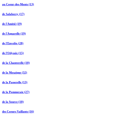
au Coeur-des-Monts (13)
de Salaberry (17)
de l'Amitié (19)
de l'Aquarelle (19)
de l'Envolée (28)
de l'Odyssée (15)
de la Chanterelle (10)
de la Mosaïque (32)
de la Passerelle (13)
de la Pommeraie (27)
de la Source (10)
des Coeurs-Vaillants (16)