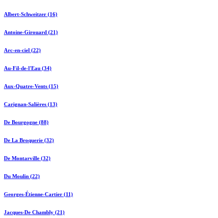
Albert-Schweitzer (16)
Antoine-Girouard (21)
Arc-en-ciel (22)
Au-Fil-de-l'Eau (34)
Aux-Quatre-Vents (15)
Carignan-Salières (13)
De Bourgogne (88)
De La Broquerie (32)
De Montarville (32)
Du Moulin (22)
Georges-Étienne-Cartier (11)
Jacques-De Chambly (21)