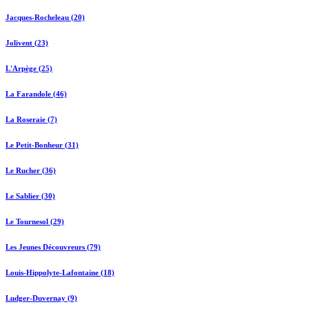
Jacques-Rocheleau (20)
Jolivent (23)
L'Arpège (25)
La Farandole (46)
La Roseraie (7)
Le Petit-Bonheur (31)
Le Rucher (36)
Le Sablier (30)
Le Tournesol (29)
Les Jeunes Découvreurs (79)
Louis-Hippolyte-Lafontaine (18)
Ludger-Duvernay (9)