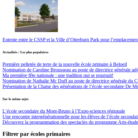
Entente entre le CSSP et la Ville d’Otterburn Park pour l’emplaceme
Actualités : Les plus populaires
Première pelletée de terre de la nouvelle école primaire à Beloeil
Nomination de Caroline Brousseau au poste de directrice générale adjo
Ma première fête nationale : une tradition qui se poursuit!
Nomination de Nathalie Mc Duff au poste de directrice générale du Cen
Présentation de la Chaise des générations de l’école secondaire De M
Sur le même sujet
L’école secondaire du Mont-Bruno à l’Expo-sciences régionale
Une rencontre intergénérationnelle pour les élèves de l’école second
Découvrez la programmation des spectacles du programme Arts-étude
Filtrer par écoles primaires