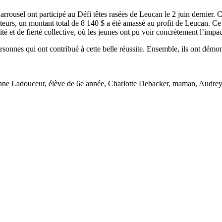
rrousel ont participé au Défi têtes rasées de Leucan le 2 juin dernier. 
eurs, un montant total de 8 140 $ a été amassé au profit de Leucan. Ce g
é et de fierté collective, où les jeunes ont pu voir concrètement l’im
personnes qui ont contribué à cette belle réussite. Ensemble, ils ont dém
ienne Ladouceur, élève de 6e année, Charlotte Debacker, maman, Audrey 