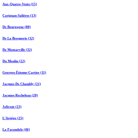
Aux-Quatre-Vents (15)
Carignan-Salières (13)
De Bourgogne (88)
De La Broquerie (32)
De Montarville (32)
Du Moulin (22)
Georges-Étienne-Cartier (11)
Jacques-De Chambly (21)
Jacques-Rocheleau (20)
Jolivent (23)
L'Arpège (25)
La Farandole (46)