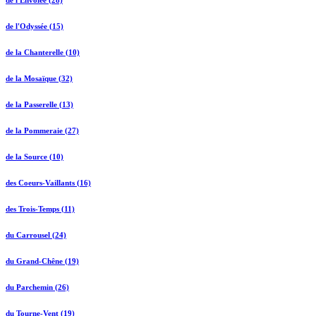
de l'Envolée (28)
de l'Odyssée (15)
de la Chanterelle (10)
de la Mosaïque (32)
de la Passerelle (13)
de la Pommeraie (27)
de la Source (10)
des Coeurs-Vaillants (16)
des Trois-Temps (11)
du Carrousel (24)
du Grand-Chêne (19)
du Parchemin (26)
du Tourne-Vent (19)