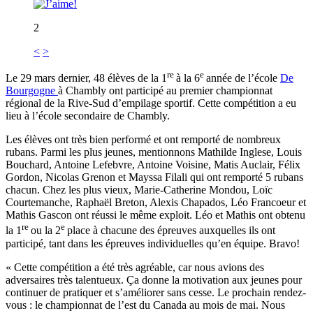
2
<
>
re
e
Le 29 mars dernier, 48 élèves de la 1
à la 6
année de l’école
De
Bourgogne
à Chambly ont participé au premier championnat
régional de la Rive-Sud d’empilage sportif. Cette compétition a eu
lieu à l’école secondaire de Chambly.
Les élèves ont très bien performé et ont remporté de nombreux
rubans. Parmi les plus jeunes, mentionnons Mathilde Inglese, Louis
Bouchard, Antoine Lefebvre, Antoine Voisine, Matis Auclair, Félix
Gordon, Nicolas Grenon et Mayssa Filali qui ont remporté 5 rubans
chacun. Chez les plus vieux, Marie-Catherine Mondou, Loïc
Courtemanche, Raphaël Breton, Alexis Chapados, Léo Francoeur et
Mathis Gascon ont réussi le même exploit. Léo et Mathis ont obtenu
re
e
la 1
ou la 2
place à chacune des épreuves auxquelles ils ont
participé, tant dans les épreuves individuelles qu’en équipe. Bravo!
« Cette compétition a été très agréable, car nous avions des
adversaires très talentueux. Ça donne la motivation aux jeunes pour
continuer de pratiquer et s’améliorer sans cesse. Le prochain rendez-
vous : le championnat de l’est du Canada au mois de mai. Nous