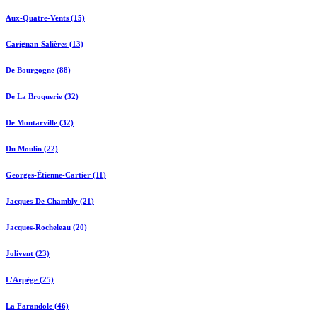
Aux-Quatre-Vents (15)
Carignan-Salières (13)
De Bourgogne (88)
De La Broquerie (32)
De Montarville (32)
Du Moulin (22)
Georges-Étienne-Cartier (11)
Jacques-De Chambly (21)
Jacques-Rocheleau (20)
Jolivent (23)
L'Arpège (25)
La Farandole (46)