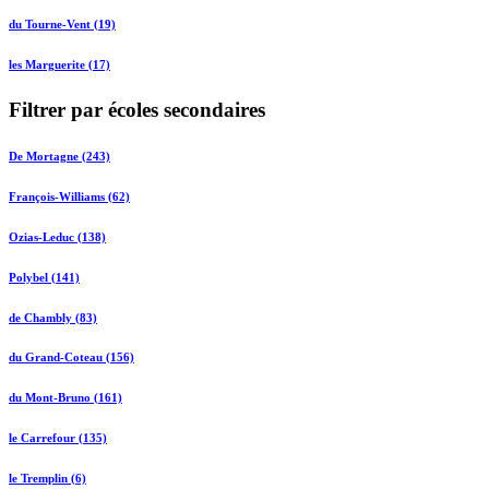
du Tourne-Vent (19)
les Marguerite (17)
Filtrer par écoles secondaires
De Mortagne (243)
François-Williams (62)
Ozias-Leduc (138)
Polybel (141)
de Chambly (83)
du Grand-Coteau (156)
du Mont-Bruno (161)
le Carrefour (135)
le Tremplin (6)