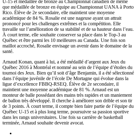
U-15 et médaillée de bronze au Championnat canadien de même
que médaillée de bronze en équipe au Championnat UANA à Porto
Rico. Élève de 2e secondaire, elle maintient une moyenne
académique de 84 %. Rosalie est une nageuse ayant un attrait
prononcé pour les challenges extrêmes et la compétition. Elle
travaille sur l’amélioration de sa stabilité et de sa hauteur dans l’eau.
À court terme, elle souhaite conserver sa place dans le Top-3 au
Québec et être parmi les 10 meilleures au Canada. Une fois son
maillot accroché, Rosalie envisage un avenir dans le domaine de la
santé.
Arnaud Konan, quant à lui, a été médaillé d’argent aux Jeux du
Québec 2016 à Montréal et nommé au sein de l’équipe d’étoiles du
tournoi des Jeux. Bien qu’il soit d’âge Benjamin, il a été sélectionné
dans l’équipe juvénile de l’école De Mortagne qui évolue dans la
ligue d’excellence FBBQ-RSEQ. Élève de 2e secondaire, il
maintient une moyenne académique de 81 %. Arnaud est un
monteur de balle possédant des mains très rapides et un maniement
de ballon très développé. Il cherche à améliorer son drible et son tir
de 3 points. À court terme, il compte bien faire partie de l’équipe du
Québec U-15 et à plus long terme, poursuivre sa passion sportive
dans les rangs universitaires. Une fois sa carrière de basketball
terminée, Arnaud souhaite devenir avocat.