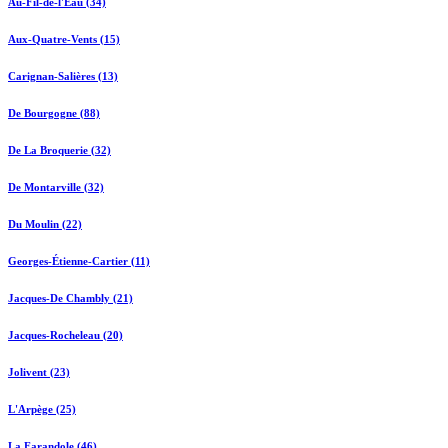
Au-Fil-de-l'Eau (34)
Aux-Quatre-Vents (15)
Carignan-Salières (13)
De Bourgogne (88)
De La Broquerie (32)
De Montarville (32)
Du Moulin (22)
Georges-Étienne-Cartier (11)
Jacques-De Chambly (21)
Jacques-Rocheleau (20)
Jolivent (23)
L'Arpège (25)
La Farandole (46)