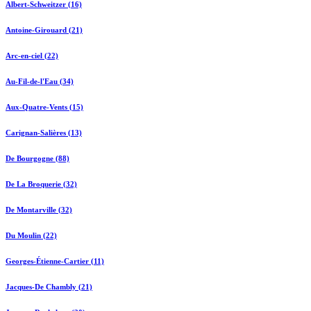
Albert-Schweitzer (16)
Antoine-Girouard (21)
Arc-en-ciel (22)
Au-Fil-de-l'Eau (34)
Aux-Quatre-Vents (15)
Carignan-Salières (13)
De Bourgogne (88)
De La Broquerie (32)
De Montarville (32)
Du Moulin (22)
Georges-Étienne-Cartier (11)
Jacques-De Chambly (21)