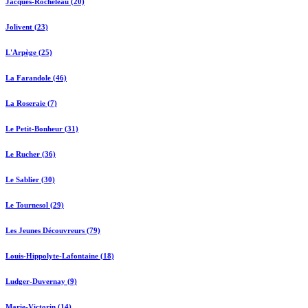
Jacques-Rocheleau (20)
Jolivent (23)
L'Arpège (25)
La Farandole (46)
La Roseraie (7)
Le Petit-Bonheur (31)
Le Rucher (36)
Le Sablier (30)
Le Tournesol (29)
Les Jeunes Découvreurs (79)
Louis-Hippolyte-Lafontaine (18)
Ludger-Duvernay (9)
Marie-Victorin (14)