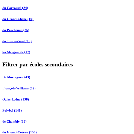
du Carrousel (24)
du Grand-Chêne (19)
du Parchemin (26)
du Tourne-Vent (19)
les Marguerite (17)
Filtrer par écoles secondaires
De Mortagne (243)
François-Williams (62)
Ozias-Leduc (138)
Polybel (141)
de Chambly (83)
du Grand-Coteau (156)