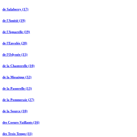
de Salaberry (17)
de l'Amitié (19)
de l'Aquarelle (19)
de l'Envolée (28)
de l'Odyssée (15)
de la Chanterelle (10)
de la Mosaïque (32)
de la Passerelle (13)
de la Pommeraie (27)
de la Source (10)
des Coeurs-Vaillants (16)
des Trois-Temps (11)