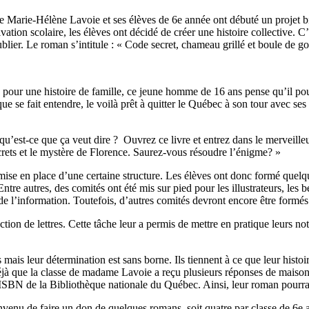
Marie-Hélène Lavoie et ses élèves de 6e année ont débuté un projet bie
n scolaire, les élèves ont décidé de créer une histoire collective. C’es
publier. Le roman s’intitule : « Code secret, chameau grillé et boule de 
 pour une histoire de famille, ce jeune homme de 16 ans pense qu’il po
se fait entendre, le voilà prêt à quitter le Québec à son tour avec ses
 qu’est-ce que ça veut dire ? Ouvrez ce livre et entrez dans le merveill
crets et le mystère de Florence. Saurez-vous résoudre l’énigme? »
 mise en place d’une certaine structure. Les élèves ont donc formé quelq
ntre autres, des comités ont été mis sur pied pour les illustrateurs, les b
de l’information. Toutefois, d’autres comités devront encore être formés po
tion de lettres. Cette tâche leur a permis de mettre en pratique leurs no
mais leur détermination est sans borne. Ils tiennent à ce que leur histoir
jà que la classe de madame Lavoie a reçu plusieurs réponses de maisons d
ISBN de la Bibliothèque nationale du Québec. Ainsi, leur roman pourra ê
venu de faire un don de quelques romans, soit quatre par classe de 6e a