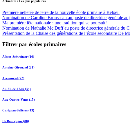
Actualités : Les plus populaires
Première pelletée de terre de la nouvelle école primaire à Beloeil
Nomination de Caroline Brousseau au poste de directrice générale adjo
Ma première fête nationale : une tradition qui se poursuit!
Nomination de Nathalie Mc Duff au poste de directrice générale du Cen
Présentation de la Chaise des générations de l’école secondaire De M
Filtrer par écoles primaires
Albert-Schweitzer (16)
Antoine-Girouard (21)
Arc-en-ciel (22)
Au-Fil-de-l'Eau (34)
Aux-Quatre-Vents (15)
Carignan-Salières (13)
De Bourgogne (88)