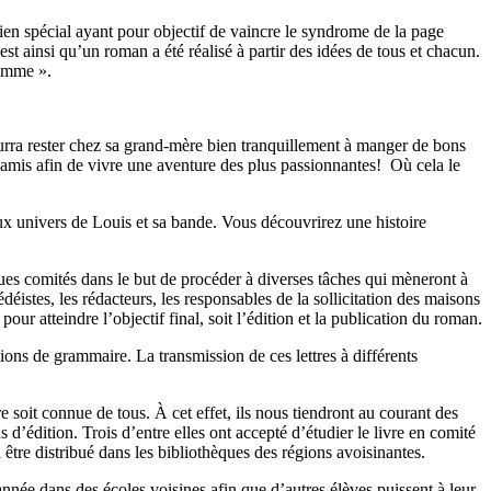
n spécial ayant pour objectif de vaincre le syndrome de la page
t ainsi qu’un roman a été réalisé à partir des idées de tous et chacun.
gomme ».
urra rester chez sa grand-mère bien tranquillement à manger de bons
 amis afin de vivre une aventure des plus passionnantes! Où cela le
eux univers de Louis et sa bande. Vous découvrirez une histoire
ues comités dans le but de procéder à diverses tâches qui mèneront à
édéistes, les rédacteurs, les responsables de la sollicitation des maisons
ur atteindre l’objectif final, soit l’édition et la publication du roman.
tions de grammaire. La transmission de ces lettres à différents
e soit connue de tous. À cet effet, ils nous tiendront au courant des
’édition. Trois d’entre elles ont accepté d’étudier le livre en comité
tre distribué dans les bibliothèques des régions avoisinantes.
nnée dans des écoles voisines afin que d’autres élèves puissent à leur