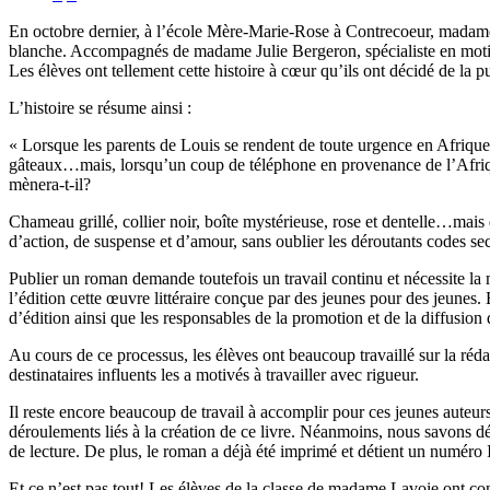
En octobre dernier, à l’école Mère-Marie-Rose à Contrecoeur, madame 
blanche. Accompagnés de madame Julie Bergeron, spécialiste en motivatio
Les élèves ont tellement cette histoire à cœur qu’ils ont décidé de la 
L’histoire se résume ainsi :
« Lorsque les parents de Louis se rendent de toute urgence en Afrique
gâteaux…mais, lorsqu’un coup de téléphone en provenance de l’Afrique 
mènera-t-il?
Chameau grillé, collier noir, boîte mystérieuse, rose et dentelle…mais
d’action, de suspense et d’amour, sans oublier les déroutants codes se
Publier un roman demande toutefois un travail continu et nécessite la
l’édition cette œuvre littéraire conçue par des jeunes pour des jeunes. E
d’édition ainsi que les responsables de la promotion et de la diffusion 
Au cours de ce processus, les élèves ont beaucoup travaillé sur la rédac
destinataires influents les a motivés à travailler avec rigueur.
Il reste encore beaucoup de travail à accomplir pour ces jeunes auteurs 
déroulements liés à la création de ce livre. Néanmoins, nous savons dé
de lecture. De plus, le roman a déjà été imprimé et détient un numéro 
Et ce n’est pas tout! Les élèves de la classe de madame Lavoie ont con