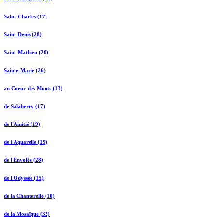
Saint-Charles (17)
Saint-Denis (28)
Saint-Mathieu (20)
Sainte-Marie (26)
au Coeur-des-Monts (13)
de Salaberry (17)
de l'Amitié (19)
de l'Aquarelle (19)
de l'Envolée (28)
de l'Odyssée (15)
de la Chanterelle (10)
de la Mosaïque (32)