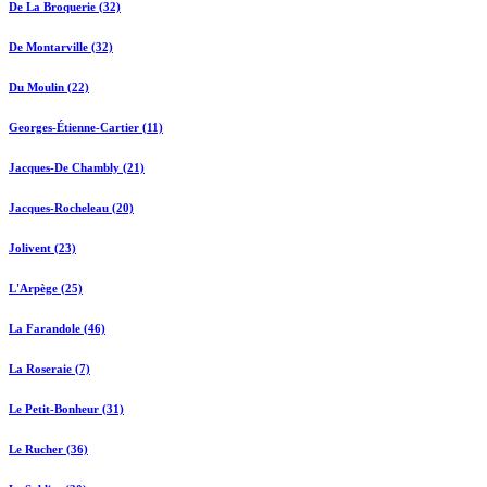
De La Broquerie (32)
De Montarville (32)
Du Moulin (22)
Georges-Étienne-Cartier (11)
Jacques-De Chambly (21)
Jacques-Rocheleau (20)
Jolivent (23)
L'Arpège (25)
La Farandole (46)
La Roseraie (7)
Le Petit-Bonheur (31)
Le Rucher (36)