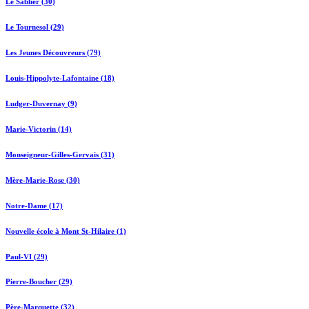
Le Sablier (30)
Le Tournesol (29)
Les Jeunes Découvreurs (79)
Louis-Hippolyte-Lafontaine (18)
Ludger-Duvernay (9)
Marie-Victorin (14)
Monseigneur-Gilles-Gervais (31)
Mère-Marie-Rose (30)
Notre-Dame (17)
Nouvelle école à Mont St-Hilaire (1)
Paul-VI (29)
Pierre-Boucher (29)
Père-Marquette (32)