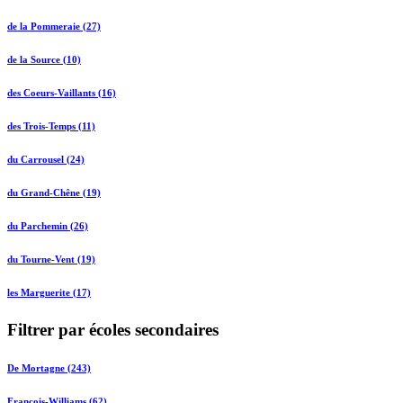
de la Pommeraie (27)
de la Source (10)
des Coeurs-Vaillants (16)
des Trois-Temps (11)
du Carrousel (24)
du Grand-Chêne (19)
du Parchemin (26)
du Tourne-Vent (19)
les Marguerite (17)
Filtrer par écoles secondaires
De Mortagne (243)
François-Williams (62)