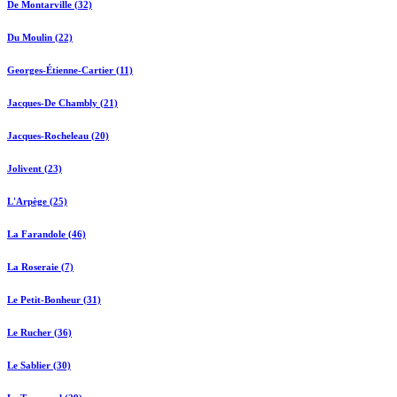
De Montarville (32)
Du Moulin (22)
Georges-Étienne-Cartier (11)
Jacques-De Chambly (21)
Jacques-Rocheleau (20)
Jolivent (23)
L'Arpège (25)
La Farandole (46)
La Roseraie (7)
Le Petit-Bonheur (31)
Le Rucher (36)
Le Sablier (30)