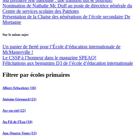
Ma première fête nationale : une tradition qui se poursuit!
Nomination de Nathalie Mc Duff au poste de directrice générale du
Centre de services scolaire des Patriotes
Présentation de la Chaise des générations de l’école secondaire De
Mortagne
Sur le même sujet
Un panier de fierté pour l’École d’éducation internationale de
McMasterville !
Le CSSP à l’honneur dans le magazine SPEAQ!
Félicitations aux benjamins D3 de l’école d’éducation internationale
Filtrer par écoles primaires
Albert-Schweitzer (16)
Antoine-Girouard (21)
Arc-en-ciel (22)
Au-Fil-de-l'Eau (34)
Aux-Quatre-Vents (15)