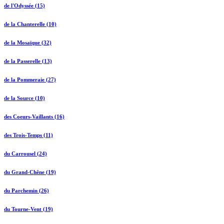
de l'Odyssée (15)
de la Chanterelle (10)
de la Mosaïque (32)
de la Passerelle (13)
de la Pommeraie (27)
de la Source (10)
des Coeurs-Vaillants (16)
des Trois-Temps (11)
du Carrousel (24)
du Grand-Chêne (19)
du Parchemin (26)
du Tourne-Vent (19)