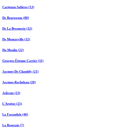
Carignan-Salières (13)
De Bourgogne (88)
De La Broquerie (32)
De Montarville (32)
Du Moulin (22)
Georges-Étienne-Cartier (11)
Jacques-De Chambly (21)
Jacques-Rocheleau (20)
Jolivent (23)
L'Arpège (25)
La Farandole (46)
La Roseraie (7)