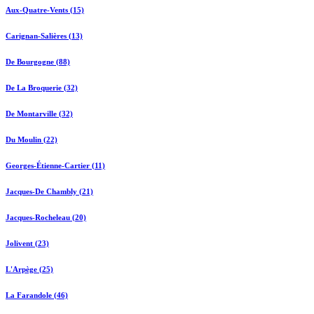
Aux-Quatre-Vents (15)
Carignan-Salières (13)
De Bourgogne (88)
De La Broquerie (32)
De Montarville (32)
Du Moulin (22)
Georges-Étienne-Cartier (11)
Jacques-De Chambly (21)
Jacques-Rocheleau (20)
Jolivent (23)
L'Arpège (25)
La Farandole (46)