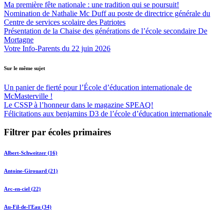
Ma première fête nationale : une tradition qui se poursuit!
Nomination de Nathalie Mc Duff au poste de directrice générale du
Centre de services scolaire des Patriotes
Présentation de la Chaise des générations de l’école secondaire De
Mortagne
Votre Info-Parents du 22 juin 2026
Sur le même sujet
Un panier de fierté pour l’École d’éducation internationale de
McMasterville !
Le CSSP à l’honneur dans le magazine SPEAQ!
Félicitations aux benjamins D3 de l’école d’éducation internationale
Filtrer par écoles primaires
Albert-Schweitzer (16)
Antoine-Girouard (21)
Arc-en-ciel (22)
Au-Fil-de-l'Eau (34)