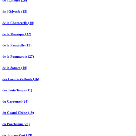
de l'Envolée (28)
de l'Odyssée (15)
de la Chanterelle (10)
de la Mosaïque (32)
de la Passerelle (13)
de la Pommeraie (27)
de la Source (10)
des Coeurs-Vaillants (16)
des Trois-Temps (11)
du Carrousel (24)
du Grand-Chêne (19)
du Parchemin (26)
du Tourne-Vent (19)