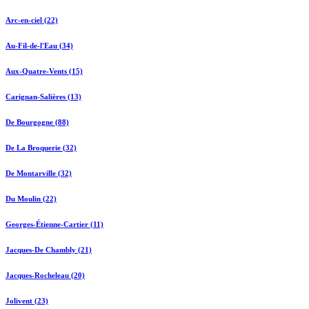
Arc-en-ciel (22)
Au-Fil-de-l'Eau (34)
Aux-Quatre-Vents (15)
Carignan-Salières (13)
De Bourgogne (88)
De La Broquerie (32)
De Montarville (32)
Du Moulin (22)
Georges-Étienne-Cartier (11)
Jacques-De Chambly (21)
Jacques-Rocheleau (20)
Jolivent (23)