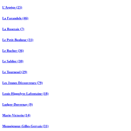
L'Arpège (25)
La Farandole (46)
La Roseraie (7)
Le Petit-Bonheur (31)
Le Rucher (36)
Le Sablier (30)
Le Tournesol (29)
Les Jeunes Découvreurs (79)
Louis-Hippolyte-Lafontaine (18)
Ludger-Duvernay (9)
Marie-Victorin (14)
Monseigneur-Gilles-Gervais (31)