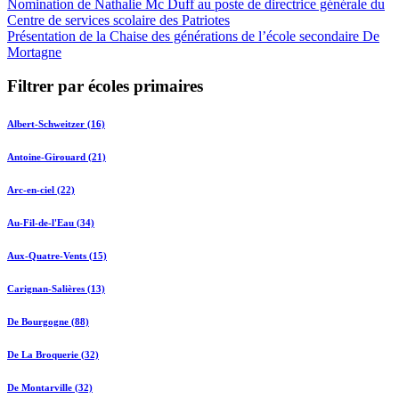
Nomination de Nathalie Mc Duff au poste de directrice générale du
Centre de services scolaire des Patriotes
Présentation de la Chaise des générations de l’école secondaire De
Mortagne
Filtrer par écoles primaires
Albert-Schweitzer (16)
Antoine-Girouard (21)
Arc-en-ciel (22)
Au-Fil-de-l'Eau (34)
Aux-Quatre-Vents (15)
Carignan-Salières (13)
De Bourgogne (88)
De La Broquerie (32)
De Montarville (32)