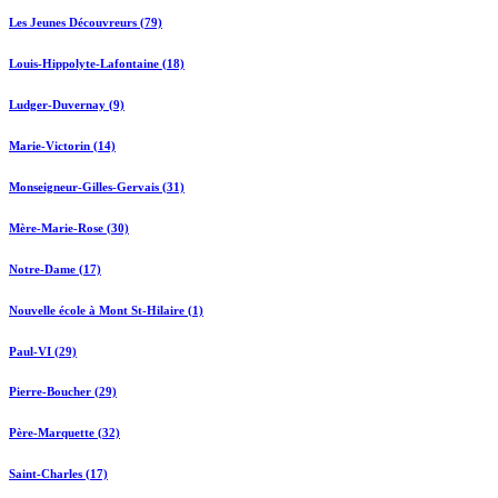
Les Jeunes Découvreurs (79)
Louis-Hippolyte-Lafontaine (18)
Ludger-Duvernay (9)
Marie-Victorin (14)
Monseigneur-Gilles-Gervais (31)
Mère-Marie-Rose (30)
Notre-Dame (17)
Nouvelle école à Mont St-Hilaire (1)
Paul-VI (29)
Pierre-Boucher (29)
Père-Marquette (32)
Saint-Charles (17)