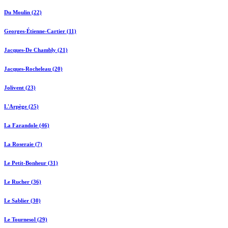
Du Moulin (22)
Georges-Étienne-Cartier (11)
Jacques-De Chambly (21)
Jacques-Rocheleau (20)
Jolivent (23)
L'Arpège (25)
La Farandole (46)
La Roseraie (7)
Le Petit-Bonheur (31)
Le Rucher (36)
Le Sablier (30)
Le Tournesol (29)