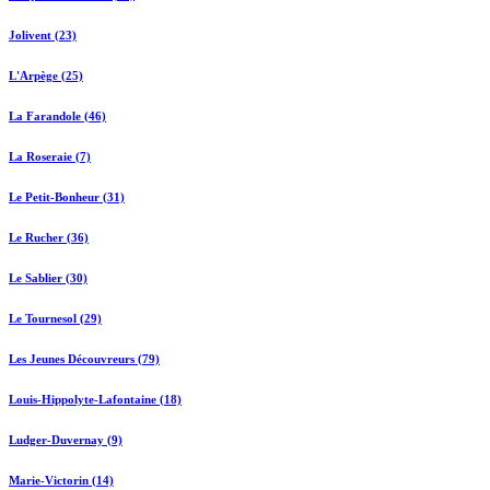
Jolivent (23)
L'Arpège (25)
La Farandole (46)
La Roseraie (7)
Le Petit-Bonheur (31)
Le Rucher (36)
Le Sablier (30)
Le Tournesol (29)
Les Jeunes Découvreurs (79)
Louis-Hippolyte-Lafontaine (18)
Ludger-Duvernay (9)
Marie-Victorin (14)