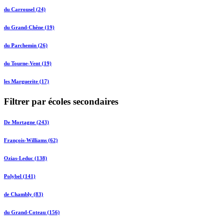
du Carrousel (24)
du Grand-Chêne (19)
du Parchemin (26)
du Tourne-Vent (19)
les Marguerite (17)
Filtrer par écoles secondaires
De Mortagne (243)
François-Williams (62)
Ozias-Leduc (138)
Polybel (141)
de Chambly (83)
du Grand-Coteau (156)